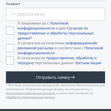
Аксессуары
Советы по эксплуатации
Телефон
Зарядные устройства
Спецпредложения
OKAVANGO
MONJARO
Я ознакомлен (а) с
Политикой
ФИНАНСЫ И УСЛУГИ
ПОДДЕРЖКА
конфиденциальности
и даю
Согласие на
от 3 429 990 ₽*
от 4 349 990 ₽*
предоставление и обработку персональных
Автокредит
Помощь на дорогах
данных
*
Я согласен(а) на получение
информационной/
Расчет КАСКО
Гарантия Geely
рекламной рассылки
в соответствии с
Политикой
конфиденциальности
PREFACE
GEELY EX5
Страхование
Сервисная книжка
Я согласен(а) на
предоставление, обработку и
от 3 079 990 ₽*
от 3 769 990 ₽*
передачу
персональных данных
Третьим лицам
GEELY Лизинг
Вопросы и ответы
Отправить заявку
* Все поля, отмеченные звездочкой, являются обязательными для
заполнения. Отправляя данную форму, вы соглашаетесь с
политикой конфиденциальности
и даёте своё согласие на
обработку персональных данных
.