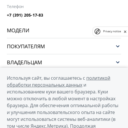
Телефон
+7 (391) 205-17-83
МОДЕЛИ
Privacy notice
GEELY EX5 ГИБРИД
ПОКУПАТЕЛЯМ
НОВЫЙ COOLRAY
Выбор и покупка
EX5
ВЛАДЕЛЬЦАМ
Финансы и услуги
PREFACE
Сервис
О КОМПАНИИ
Используя сайт, вы соглашаетесь с
политикой
CITYRAY
Поддержка
обработки персональных данных
и
О бренде GEELY
ATLAS
использованием куки вашего браузера. Куки
можно отключить в любой момент в настройках
О дилерском центре
OKAVANGO
браузера. Для обеспечения оптимальной работы
Новости
MONJARO
и улучшения пользовательского опыта на сайте
© 2026
могут использоваться системы веб-аналитики (в
Наша команда
Архивные модели
том числе Яндекс.Метрика). Продолжая
Официальный сайт Geely в России