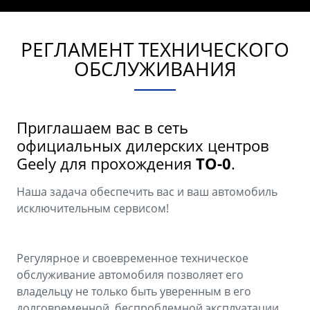
Аксессуары
Советы по эксплуатации
Зарядные устройства
Спецпредложения
РЕГЛАМЕНТ ТЕХНИЧЕСКОГО
OKAVANGO
MONJARO
ОБСЛУЖИВАНИЯ
ФИНАНСЫ И УСЛУГИ
ПОДДЕРЖКА
от 3 429 990 ₽*
от 4 349 990 ₽*
Автокредит
Помощь на дорогах
Приглашаем вас в сеть
Расчет КАСКО
Гарантия Geely
официальных дилерских центров
PREFACE
GEELY EX5
Geely для прохождения
ТО-0
.
Страхование
Сервисная книжка
от 3 079 990 ₽*
от 3 769 990 ₽*
GEELY Лизинг
Вопросы и ответы
Наша задача обеспечить вас и ваш автомобиль
исключительным сервисом!
Регулярное и своевременное техническое
обслуживание автомобиля позволяет его
владельцу не только быть уверенным в его
долговременной, беспроблемной эксплуатации,