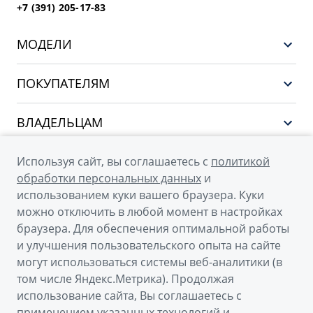
+7 (391) 205-17-83
МОДЕЛИ
GEELY EX5 ГИБРИД
ПОКУПАТЕЛЯМ
НОВЫЙ COOLRAY
Выбор и покупка
EX5
ВЛАДЕЛЬЦАМ
Финансы и услуги
PREFACE
Сервис
О КОМПАНИИ
Используя сайт, вы соглашаетесь с
политикой
CITYRAY
Поддержка
обработки персональных данных
и
О бренде GEELY
ATLAS
использованием куки вашего браузера. Куки
можно отключить в любой момент в настройках
О дилерском центре
OKAVANGO
браузера. Для обеспечения оптимальной работы
Новости
MONJARO
и улучшения пользовательского опыта на сайте
© 2026
могут использоваться системы веб-аналитики (в
Наша команда
Архивные модели
том числе Яндекс.Метрика). Продолжая
Официальный сайт Geely в России
Правовая информация
использование сайта, Вы соглашаетесь с
Политика обработки персональных данных
Контакты
применением указанных технологий и