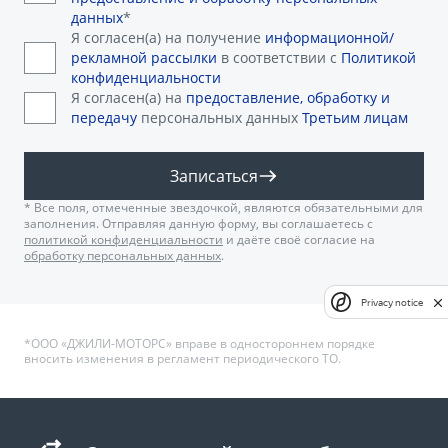
данных
*
Я согласен(а) на получение
информационной/
рекламной рассылки
в соответствии с
Политикой
конфиденциальности
Я согласен(а) на
предоставление, обработку и
передачу
персональных данных
Третьим лицам
Записаться
* Все поля, отмеченные звездочкой, являются обязательными для
заполнения. Отправляя данную форму, вы соглашаетесь с
политикой конфиденциальности
и даёте своё согласие на
обработку персональных данных
.
Privacy notice
*ООО «ДЖИЛИ-МОТОРС» вправе в одностороннем порядке
вносить изменения в регламент периодического ТО.