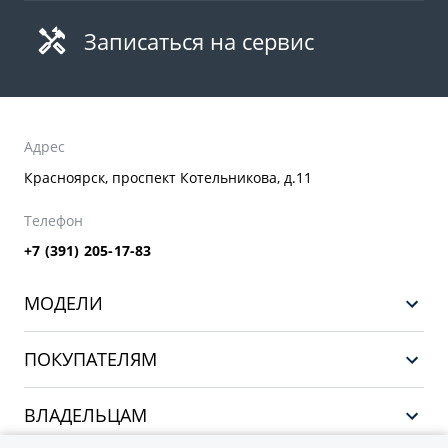
Записаться на сервис
Адрес
Красноярск, проспект Котельникова, д.11
Телефон
+7 (391) 205-17-83
МОДЕЛИ
GEELY EX5 ГИБРИД
ПОКУПАТЕЛЯМ
НОВЫЙ COOLRAY
Выбор и покупка
EX5
ВЛАДЕЛЬЦАМ
Финансы и услуги
PREFACE