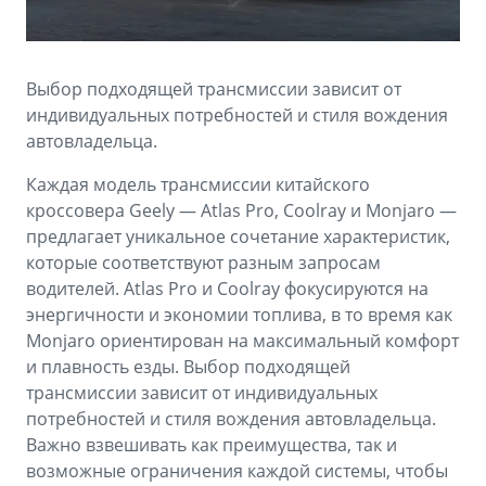
Аксессуары
Советы по эксплуатации
Зарядные устройства
Спецпредложения
Выбор подходящей трансмиссии зависит от
OKAVANGO
MONJARO
ФИНАНСЫ И УСЛУГИ
ПОДДЕРЖКА
индивидуальных потребностей и стиля вождения
от 3 429 990 ₽*
от 4 349 990 ₽*
автовладельца.
Автокредит
Помощь на дорогах
Каждая модель трансмиссии китайского
Расчет КАСКО
Гарантия Geely
кроссовера Geely — Atlas Pro, Coolray и Monjaro —
предлагает уникальное сочетание характеристик,
PREFACE
GEELY EX5
Страхование
Сервисная книжка
которые соответствуют разным запросам
от 3 079 990 ₽*
от 3 769 990 ₽*
водителей. Atlas Pro и Coolray фокусируются на
GEELY Лизинг
Вопросы и ответы
энергичности и экономии топлива, в то время как
Monjaro ориентирован на максимальный комфорт
и плавность езды. Выбор подходящей
трансмиссии зависит от индивидуальных
потребностей и стиля вождения автовладельца.
Важно взвешивать как преимущества, так и
возможные ограничения каждой системы, чтобы