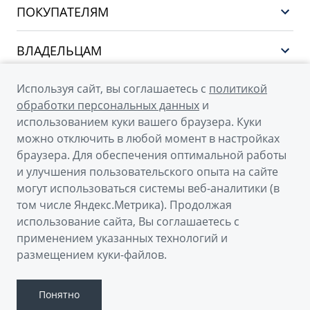
ПОКУПАТЕЛЯМ
НОВЫЙ COOLRAY
Выбор и покупка
EX5
ВЛАДЕЛЬЦАМ
Финансы и услуги
PREFACE
Сервис
О КОМПАНИИ
Используя сайт, вы соглашаетесь с
политикой
CITYRAY
Поддержка
обработки персональных данных
и
О бренде GEELY
ATLAS
использованием куки вашего браузера. Куки
можно отключить в любой момент в настройках
О дилерском центре
OKAVANGO
браузера. Для обеспечения оптимальной работы
Новости
MONJARO
и улучшения пользовательского опыта на сайте
© 2026
могут использоваться системы веб-аналитики (в
Наша команда
Архивные модели
том числе Яндекс.Метрика). Продолжая
Официальный сайт Geely в России
Правовая информация
использование сайта, Вы соглашаетесь с
Политика обработки персональных данных
Контакты
применением указанных технологий и
размещением куки-файлов.
Правовая информация
Сделано в ПЕРКС
Понятно