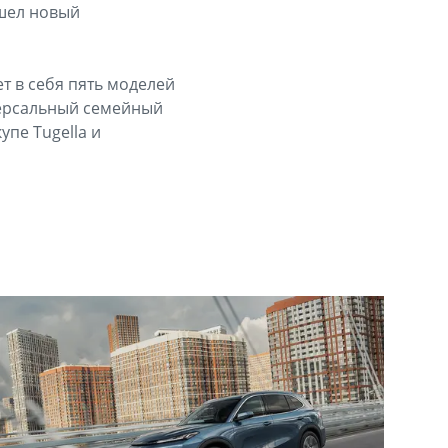
ошел новый
т в себя пять моделей
версальный семейный
упе Tugella и