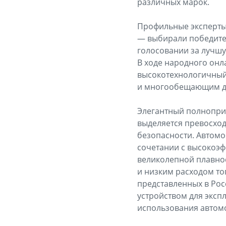
различных марок.
Профильные эксперты
— выбирали победител
голосовании за лучшу
В ходе народного онл
высокотехнологичный
и многообещающим де
Элегантный полноприв
выделяется превосхо
безопасности. Автомо
сочетании с высокоэф
великолепной плавно
и низким расходом то
представленных в Рос
устройством для эксп
использования автомо