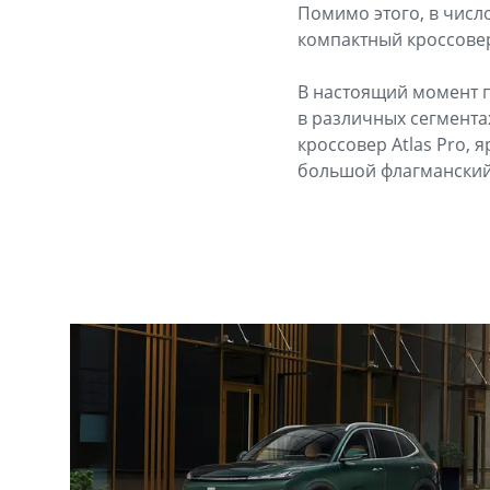
Помимо этого, в числ
компактный кроссовер
В настоящий момент п
в различных сегмент
кроссовер Atlas Pro, 
большой флагманский