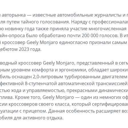
 авторынка — известные автомобильные журналисты и
я путем тайного голосования. Наряду с профессионала
ю новинку года также приняла участие многочисленная 
айн-опроса было обработано почти 200 000 голосов. В и
 кроссовер Geely Monjaro единогласно признали самым
бютом 2023 года.
одный кроссовер Geely Monjaro, представленный в сегм
дным уровнем комфорта и эргономики, обладает широки
биль оснащен 2,0-литровым турбированным двигателем м
фективной 8-ступенчатой автоматической трансмиссией
стью хода и управляемостью, прекрасными динамическ
плива. Кроме того, Geely Monjaro — один из немногих 
сии кроссоверов своего класса, который сертифицирова
луатации с прицепом. Данная особенность расширяет в
биля для активного отдыха.