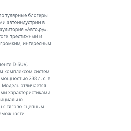
 популярные блогеры
ми автоиндустрии в
аудитория «Авто.ру».
тоге престижный и
 громким, интересным
енте D-SUV,
м комплексом систем
ощностью 238 л. с. в
. Модель отличается
ими характеристиками
официально
н с тягово-сцепным
озможности