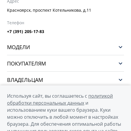
Адрес
Красноярск, проспект Котельникова, д.11
Телефон
+7 (391) 205-17-83
МОДЕЛИ
GEELY EX5 ГИБРИД
ПОКУПАТЕЛЯМ
НОВЫЙ COOLRAY
Выбор и покупка
EX5
ВЛАДЕЛЬЦАМ
Финансы и услуги
PREFACE
Сервис
О КОМПАНИИ
Используя сайт, вы соглашаетесь с
политикой
CITYRAY
Поддержка
обработки персональных данных
и
О бренде GEELY
ATLAS
использованием куки вашего браузера. Куки
можно отключить в любой момент в настройках
О дилерском центре
OKAVANGO
браузера. Для обеспечения оптимальной работы
Новости
MONJARO