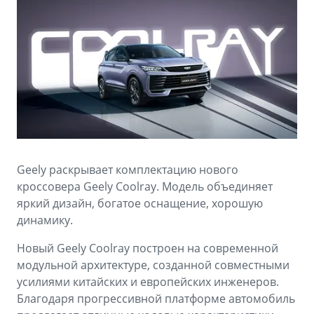
Аксессуары
Советы по эксплуатации
Зарядные устройства
Спецпредложения
OKAVANGO
MONJARO
ФИНАНСЫ И УСЛУГИ
ПОДДЕРЖКА
от 3 429 990 ₽*
от 4 349 990 ₽*
Автокредит
Помощь на дорогах
Расчет КАСКО
Гарантия Geely
PREFACE
GEELY EX5
Страхование
Сервисная книжка
Geely раскрывает комплектацию нового
от 3 079 990 ₽*
от 3 769 990 ₽*
кроссовера Geely Coolray. Модель объединяет
GEELY Лизинг
Вопросы и ответы
яркий дизайн, богатое оснащение, хорошую
динамику.
Новый Geely Coolray построен на современной
модульной архитектуре, созданной совместными
усилиями китайских и европейских инженеров.
Благодаря прогрессивной платформе автомобиль