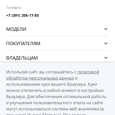
Телефон
+7 (391) 205-17-83
МОДЕЛИ
GEELY EX5 ГИБРИД
ПОКУПАТЕЛЯМ
НОВЫЙ COOLRAY
Выбор и покупка
EX5
ВЛАДЕЛЬЦАМ
Финансы и услуги
PREFACE
Сервис
О КОМПАНИИ
Используя сайт, вы соглашаетесь с
политикой
CITYRAY
Поддержка
обработки персональных данных
и
О бренде GEELY
ATLAS
использованием куки вашего браузера. Куки
можно отключить в любой момент в настройках
О дилерском центре
OKAVANGO
браузера. Для обеспечения оптимальной работы
Новости
MONJARO
и улучшения пользовательского опыта на сайте
© 2026
могут использоваться системы веб-аналитики (в
Наша команда
Архивные модели