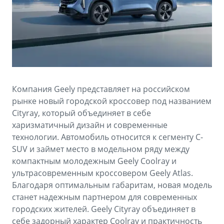
Аксессуары
Советы по эксплуатации
Зарядные устройства
Спецпредложения
OKAVANGO
MONJARO
ФИНАНСЫ И УСЛУГИ
ПОДДЕРЖКА
от 3 429 990 ₽*
от 4 349 990 ₽*
Автокредит
Помощь на дорогах
Компания Geely представляет на российском
Расчет КАСКО
Гарантия Geely
рынке новый городской кроссовер под названием
PREFACE
GEELY EX5
Cityray, который объединяет в себе
Страхование
Сервисная книжка
харизматичный дизайн и современные
от 3 079 990 ₽*
от 3 769 990 ₽*
технологии. Автомобиль относится к сегменту C-
GEELY Лизинг
Вопросы и ответы
SUV и займет место в модельном ряду между
компактным молодежным Geely Coolray и
ультрасовременным кроссовером Geely Atlas.
Благодаря оптимальным габаритам, новая модель
станет надежным партнером для современных
городских жителей. Geely Cityray объединяет в
себе задорный характер Coolray и практичность