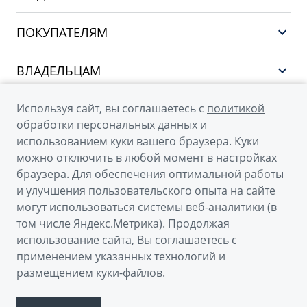
GEELY EX5 ГИБРИД
ПОКУПАТЕЛЯМ
НОВЫЙ COOLRAY
Выбор и покупка
EX5
ВЛАДЕЛЬЦАМ
Финансы и услуги
PREFACE
Сервис
О КОМПАНИИ
Используя сайт, вы соглашаетесь с
политикой
CITYRAY
Поддержка
обработки персональных данных
и
О бренде GEELY
ATLAS
использованием куки вашего браузера. Куки
можно отключить в любой момент в настройках
О дилерском центре
OKAVANGO
браузера. Для обеспечения оптимальной работы
Новости
MONJARO
и улучшения пользовательского опыта на сайте
© 2026
могут использоваться системы веб-аналитики (в
Наша команда
Архивные модели
том числе Яндекс.Метрика). Продолжая
Официальный сайт Geely в России
Правовая информация
использование сайта, Вы соглашаетесь с
Политика обработки персональных данных
Контакты
применением указанных технологий и
размещением куки-файлов.
Правовая информация