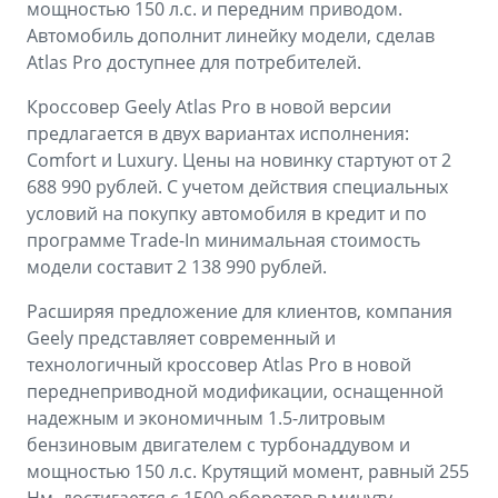
Аксессуары
Советы по эксплуатации
мощностью 150 л.с. и передним приводом.
Автомобиль дополнит линейку модели, сделав
Зарядные устройства
Спецпредложения
Atlas Pro доступнее для потребителей.
OKAVANGO
MONJARO
Кроссовер Geely Atlas Pro в новой версии
ФИНАНСЫ И УСЛУГИ
ПОДДЕРЖКА
от 3 429 990 ₽*
от 4 349 990 ₽*
предлагается в двух вариантах исполнения:
Comfort и Luxury. Цены на новинку стартуют от 2
Автокредит
Помощь на дорогах
688 990 рублей. С учетом действия специальных
Расчет КАСКО
Гарантия Geely
условий на покупку автомобиля в кредит и по
программе Trade-In минимальная стоимость
PREFACE
GEELY EX5
Страхование
Сервисная книжка
модели составит 2 138 990 рублей.
от 3 079 990 ₽*
от 3 769 990 ₽*
GEELY Лизинг
Вопросы и ответы
Расширяя предложение для клиентов, компания
Geely представляет современный и
технологичный кроссовер Atlas Pro в новой
переднеприводной модификации, оснащенной
надежным и экономичным 1.5-литровым
бензиновым двигателем с турбонаддувом и
мощностью 150 л.с. Крутящий момент, равный 255