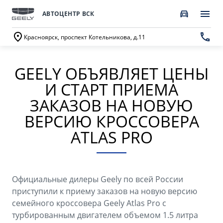
АВТОЦЕНТР ВСК
Красноярск, проспект Котельникова, д.11
GEELY ОБЪЯВЛЯЕТ ЦЕНЫ
ПОКУПАТЕЛЯМ
О КОМПАНИИ
ВЛАДЕЛЬЦАМ
МОДЕЛИ
И СТАРТ ПРИЕМА
ВЫБОР И ПОКУПКА
СЕРВИС
О бренде GEELY
ЗАКАЗОВ НА НОВУЮ
ВЕРСИЮ КРОССОВЕРА
Автомобили в наличии
Запись в сервисный центр
О дилерском центре
ATLAS PRO
GEELY EX5 Гибрид
НОВЫЙ COOLRAY
Спецпредложения
Техническое обслуживание
Новости
от 3 214 990 ₽*
от 2 764 990 ₽*
Получить персональное предложение
Калькулятор ТО
Наша команда
Официальные дилеры Geely по всей России
Записаться на тест-драйв
Ценности сервиса Geely
Правовая информация
приступили к приему заказов на новую версию
CITYRAY
ATLAS
семейного кроссовера Geely Atlas Pro с
Трейд-ин
Руководство по эксплуатации
Контакты
от 2 599 990 ₽*
от 3 189 990 ₽*
турбированным двигателем объемом 1.5 литра