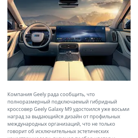
Аксессуары
Советы по эксплуатации
Зарядные устройства
Спецпредложения
OKAVANGO
MONJARO
ФИНАНСЫ И УСЛУГИ
ПОДДЕРЖКА
от 3 429 990 ₽*
от 4 349 990 ₽*
Автокредит
Помощь на дорогах
Расчет КАСКО
Гарантия Geely
PREFACE
GEELY EX5
Страхование
Сервисная книжка
от 3 079 990 ₽*
от 3 769 990 ₽*
GEELY Лизинг
Вопросы и ответы
Компания Geely рада сообщить, что
полноразмерный подключаемый гибридный
кроссовер Geely Galaxy M9 удостоился уже восьми
наград за выдающийся дизайн от профильных
международных организаций, что не только
говорит об исключительных эстетических