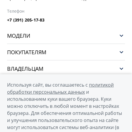
Телефон
+7 (391) 205-17-83
МОДЕЛИ
GEELY EX5 ГИБРИД
ПОКУПАТЕЛЯМ
НОВЫЙ COOLRAY
Выбор и покупка
EX5
ВЛАДЕЛЬЦАМ
Финансы и услуги
PREFACE
Сервис
О КОМПАНИИ
Используя сайт, вы соглашаетесь с
политикой
CITYRAY
Поддержка
обработки персональных данных
и
О бренде GEELY
ATLAS
использованием куки вашего браузера. Куки
можно отключить в любой момент в настройках
О дилерском центре
OKAVANGO
браузера. Для обеспечения оптимальной работы
Новости
MONJARO
и улучшения пользовательского опыта на сайте
© 2026
могут использоваться системы веб-аналитики (в
Наша команда
Архивные модели